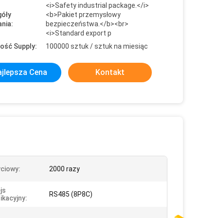
<i>Safety industrial package.</i>
óły
<b>Pakiet przemysłowy
nia:
bezpieczeństwa.</b><br>
<i>Standard export p
ość Supply:
100000 sztuk / sztuk na miesiąc
jlepsza Cena
Kontakt
yciowy:
2000 razy
js
RS485 (8P8C)
kacyjny: