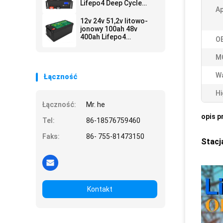
Lifepo4 Deep Cycle
Ap
51,2v 50Ah 250Ah
12v 24v 51,2v litowo-
jonowy 100ah 48v
400ah Lifepo4
O
Akumulator na
sprzedaż
M
W
Łączność
Hi
Łączność:
Mr. he
opis p
Tel:
86-18576759460
Faks:
86- 755-81473150
Stacj
Kontakt