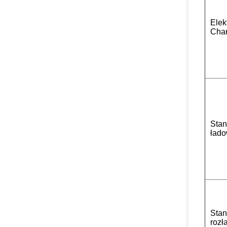
Elek
Char
Sta
łado
Sta
rozł