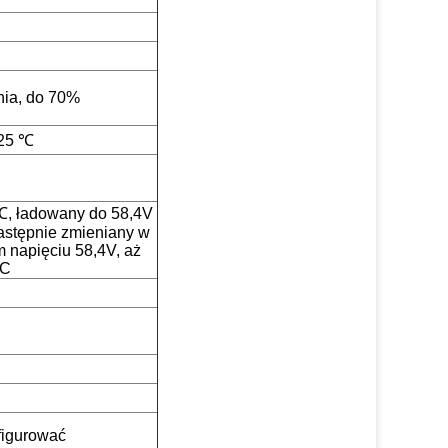
ia, do 70%
 25 ℃
, ładowany do 58,4V
astępnie zmieniany w
m napięciu 58,4V, aż
2C
figurować