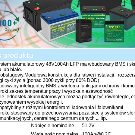
s produktu
ystem akumulatorowy 48V100Ah LFP ma wbudowany BMS i skrz
 lub biało.
obsługowy.Modułowa konstrukcja dla łatwej instalacji i rozszer
gi cykl życia (ponad 3000 cykli przy 80% DOD)
udowany inteligentny BMS z wieloma funkcjami ochrony i komun
eroki zakres temperatur pracy i wysoka niezawodność
ele jednostek akumulatorowych można podłączyć równolegle, c
ynowaniem wysokiej energii.
patybilny z różnymi kontrolerami ładowania i falownikami
eroko stosowany do przechowywania poza siecią systemów sło
munikacyjnych, centralnego centrum danych ... itp.
Napięcie nominalne
51,2V
Wydajność nominalna
100Ah@0.2C