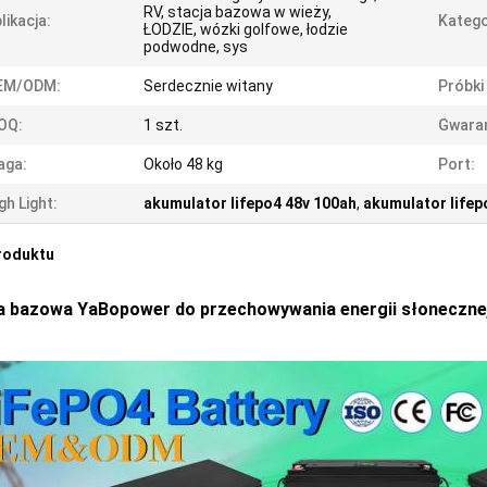
RV, stacja bazowa w wieży,
likacja:
Katego
ŁODZIE, wózki golfowe, łodzie
podwodne, sys
EM/ODM:
Serdecznie witany
Próbki
OQ:
1 szt.
Gwaran
aga:
Około 48 kg
Port:
gh Light:
akumulator lifepo4 48v 100ah
,
akumulator lifep
roduktu
a bazowa YaBopower do przechowywania energii słonecznej