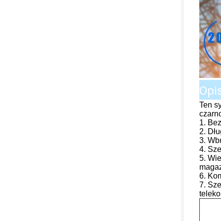
Opi
Ten s
czarno
1. Bez
2. Dłu
3. Wb
4. Sz
5. Wi
magaz
6. Kom
7. Sz
teleko