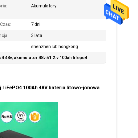
ria:
Akumulatory
 Czas:
7 dni
cja:
3 lata
shenzhen lub hongkong
o4 48v
,
akumulator 48v 51.2.v 100ah lifepo4
 LiFePO4 100Ah 48V bateria litowo-jonowa