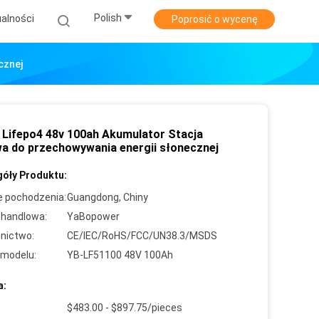
Polish
alności
Poprosić o wycenę
cznej
V Lifepo4 48v 100ah Akumulator Stacja
a do przechowywania energii słonecznej
óły Produktu:
e pochodzenia:
Guangdong, Chiny
handlowa:
YaBopower
nictwo:
CE/IEC/RoHS/FCC/UN38.3/MSDS
modelu:
YB-LF51100 48V 100Ah
a:
$483.00 - $897.75/pieces