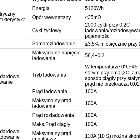
Energia
5120Wh
tryczny
Opór wewnętrzny
≤35mΩ
akterystyka
2000 cykli przy 0,2C
Cykl życiowy
ładowania/rozładowywan
pojemności
Samorozładowanie
≤3,5% miesięcznie przy
Maksymalne napięcie
58,4±0,2
ładowania
W temperaturze 0℃~45℃
stałym prądem 0,2C, a n
Tryb ładowania
ndardowe
sposób ciągły przy stały
wanie
prąd nie przekracza 0,0
Prąd ładowania
100A
Maksymalny prąd
100A
ładowania
Prąd rozładowania
100A
Maks.Prąd ciągły
100A
ndardowe
Maksymalny prąd
110A (10 S) można skon
adowanie
impulsowy