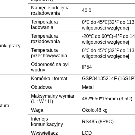
Napięcie odcięcia
40,0
rozładowania
Temperatura
0℃ do 45℃(32℉ do 11
ładowania
wilgotności względnej
Temperatura
-20℃ do 60℃(-4℉ do 
rozładowania
wilgotności względnej
nki pracy
Temperatura
0℃ do 45℃(32℉ do 11
przechowywania
wilgotności względnej
Odporność na pył
IP54
wodny
Komórka i format
GSP34135214F (16S1P
Obudowa
Metal
Maksymalny wymiar
482*650*155mm (3.5U)
(L * W * H)
ktura
Waga
Około.48 kg
Interfejs
RS485 (8P8C)
komunikacyjny
Wyświetlacz
LCD