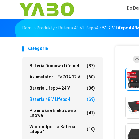
Do D
Dom
Produkty
Bateria 48 V Lifepo4
51.2.V Lifepo4 48
Kategorie
Bateria Domowa Lifepo4
(37)
Akumulator LiFePO4 12 V
(60)
Bateria Lifepo4 24 V
(36)
Bateria 48 V Lifepo4
(69)
Przenośna Elektrownia
(41)
Litowa
Wodoodporna Bateria
(10)
Lifepo4