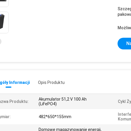
Szczeg
pakowa
Możliw
Na
óły Informacji
Opis Produktu
Akumulator 51,2 V 100 Ah
azwa Produktu:
Cykl Ż
(LiFePO4)
Interfe
miar:
482*650*155mm
Komuni
Domowe magazynowanie energii,