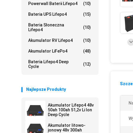
Powerwall Baterii Lifepo4
(10)
Bateria UPS Lifepo4
(15)
Bateria Słoneczna
(10)
Lifepo4
Akumulator RV Lifepo4
(10)
Akumulator LiFePo4
(48)
Bateria Lifepo4 Deep
(12)
Cycle
Szczeg
Najlepsze Produkty
N
Akumulator Lifepo4 48v
50ah 100ah 51,2v Li Ion
Deep Cycle
Wy
Akumulator litowo-
jonowy 48v 300ah