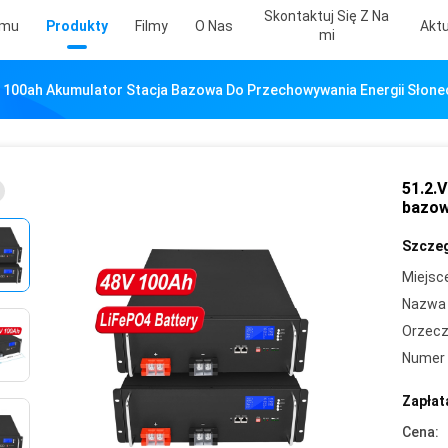
Skontaktuj Się Z Na
omu
Produkty
Filmy
O Nas
Aktu
Mi
v 100ah Akumulator Stacja Bazowa Do Przechowywania Energii Słone
51.2.
bazow
Szczeg
Miejsc
Nazwa 
Orzecz
Numer 
Zapłat
Cena: