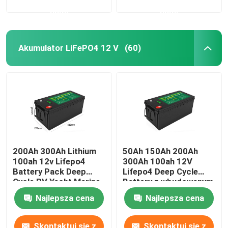
nami
nami
Akumulator LiFePO4 12 V
(60)
200Ah 300Ah Lithium
50Ah 150Ah 200Ah
100ah 12v Lifepo4
300Ah 100ah 12V
Battery Pack Deep
Lifepo4 Deep Cycle
Cycle RV Yacht Marine
Battery z wbudowanym
Solar
Bms Solar
Najlepsza cena
Najlepsza cena
Skontaktuj się z
Skontaktuj się z