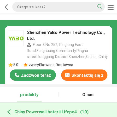
Shenzhen YaBo Power Technology Co.,
Ltd.
Floor 3,No.252, Pinglong East
Road,Fenghuang Community,Pinghu
street,longgang District,Shenzhen,China , Chiny
5.0
zweryfikowane Dostawca
Zadzwoń teraz
Skontaktuj się z
nami
produkty
O nas
Chiny Powerwall baterii Lifepo4
(10)