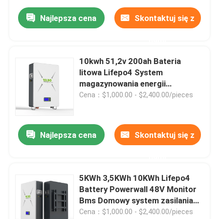
Najlepsza cena
Skontaktuj się z
nami
10kwh 51,2v 200ah Bateria
litowa Lifepo4 System
magazynowania energii
słonecznej Deep Cycle Diy
Cena：$1,000.00 - $2,400.00/pieces
Najlepsza cena
Skontaktuj się z
nami
5KWh 3,5KWh 10KWh Lifepo4
Battery Powerwall 48V Monitor
Bms Domowy system zasilania
energią słoneczną
Cena：$1,000.00 - $2,400.00/pieces