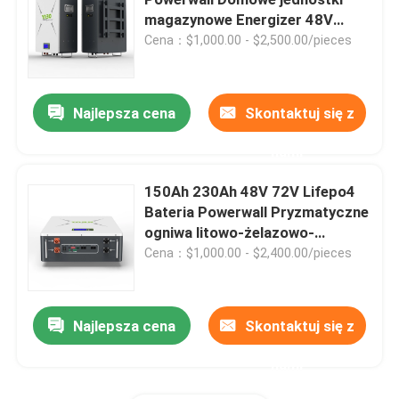
magazynowe Energizer 48V
230Ah UN38.3
Cena：$1,000.00 - $2,500.00/pieces
Wodoodporna bateria Lifepo4
Powerwall baterii Lifepo4
Najlepsza cena
Skontaktuj się z
nami
Bateria UPS Lifepo4
150Ah 230Ah 48V 72V Lifepo4
Bateria Powerwall Pryzmatyczne
Bateria słoneczna Lifepo4
ogniwa litowo-żelazowo-
fosforanowe
Cena：$1,000.00 - $2,400.00/pieces
Akumulator RV Lifepo4
Najlepsza cena
Skontaktuj się z
Akumulator LiFePo4
nami
Bateria Lifepo4 Deep Cycle