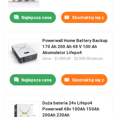
Najlepsza cena
Skontaktuj się z
nami
Powerwall Home Battery Backup
170 Ah 200 Ah 48 V 100 Ah
Akumulator Lifepo4
Cena：$1,000.00 - $2,500.00/pieces
Najlepsza cena
Skontaktuj się z
Dom
nami
O nas
Duża bateria 24v Lifepo4
Powerwall 48v 100Ah 150Ah
200Ah 230Ah
Łączność