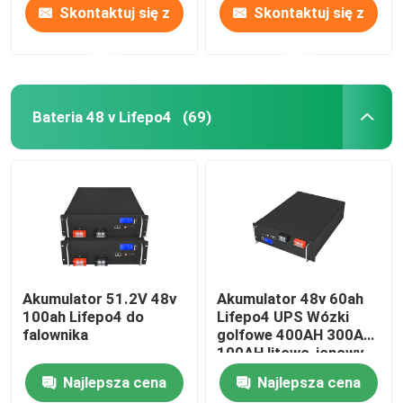
Skontaktuj się z
Skontaktuj się z
nami
nami
Bateria 48 v Lifepo4
(69)
Akumulator 51.2V 48v
Akumulator 48v 60ah
100ah Lifepo4 do
Lifepo4 UPS Wózki
falownika
golfowe 400AH 300AH
100AH ​​litowo-jonowy
Najlepsza cena
Najlepsza cena