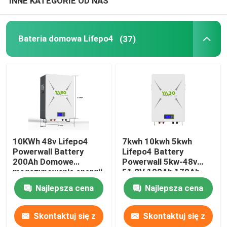
INNE KATEGORIE OD NAS
Bateria domowa Lifepo4
(37)
10KWh 48v Lifepo4
7kwh 10kwh 5kwh
Powerwall Battery
Lifepo4 Battery
200Ah Domowe
Powerwall 5kw-48v
magazynowanie energii
51,2V 100Ah 170Ah
230Ah 200Ah
Najlepsza cena
Najlepsza cena
Skontaktuj się z
Skontaktuj się z