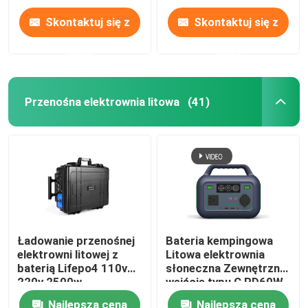
Skontaktuj się z
Skontaktuj się z
nami
nami
Przenośna elektrownia litowa
(41)
Ładowanie przenośnej
Bateria kempingowa
elektrowni litowej z
Litowa elektrownia
baterią Lifepo4 110v
słoneczna Zewnętrzne
220v 2500w
wejście typu C PD60W
300W
Najlepsza cena
Najlepsza cena