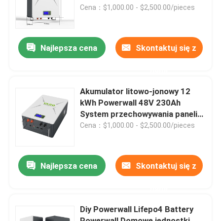
Cena：$1,000.00 - $2,500.00/pieces
Produkty
Najlepsza cena
Skontaktuj się z
Filmy
nami
Bateria domowa Lifepo4
Akumulator litowo-jonowy 12
kWh Powerwall 48V 230Ah
System przechowywania paneli
Akumulator LiFePO4 12 V
słonecznych
Cena：$1,000.00 - $2,500.00/pieces
Bateria Lifepo4 24 V
Najlepsza cena
Skontaktuj się z
Bateria 48 v Lifepo4
nami
Diy Powerwall Lifepo4 Battery
Przenośna elektrownia litowa
Powerwall Domowe jednostki