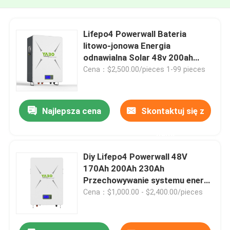
Lifepo4 Powerwall Bateria
litowo-jonowa Energia
odnawialna Solar 48v 200ah
230Ah
Cena：$2,500.00/pieces 1-99 pieces
Najlepsza cena
Skontaktuj się z
nami
Diy Lifepo4 Powerwall 48V
170Ah 200Ah 230Ah
Przechowywanie systemu energii
słonecznej
Cena：$1,000.00 - $2,400.00/pieces