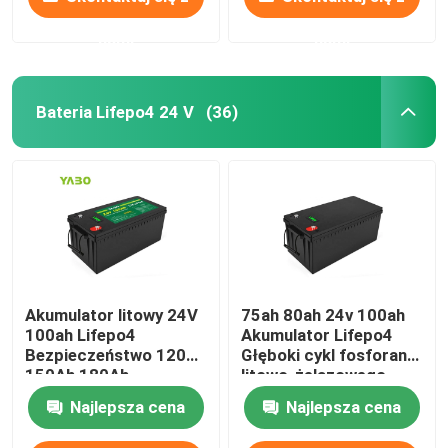
nami
nami
Bateria Lifepo4 24 V
(36)
Akumulator litowy 24V
75ah 80ah 24v 100ah
100ah Lifepo4
Akumulator Lifepo4
Bezpieczeństwo 120Ah
Głęboki cykl fosforanu
150Ah 180Ah
litowo-żelazowego
Najlepsza cena
Najlepsza cena