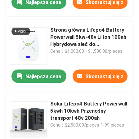
Najlepsza cena
Skontaktuj się z
nami
Strona główna Lifepo4 Battery
Powerwall 5kw-48v Li Ion 100ah
Hybrydowa sieć do
przechowywania energii
Cena：$1,000.00 - $1,500.00/pieces
słonecznej
Najlepsza cena
Skontaktuj się z
nami
Solar Lifepo4 Battery Powerwall
5kwh 10kwh Przenośny
transport 48v 200ah
Cena：$2,500.00/pieces 1-99 pieces