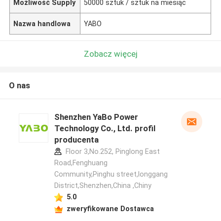
Możliwość Supply
50000 sztuk / sztuk na miesiąc
Nazwa handlowa
YABO
Zobacz więcej
O nas
Shenzhen YaBo Power
Technology Co., Ltd. profil
producenta
Floor 3,No.252, Pinglong East
Road,Fenghuang
Community,Pinghu street,longgang
District,Shenzhen,China ,Chiny
5.0
zweryfikowane Dostawca