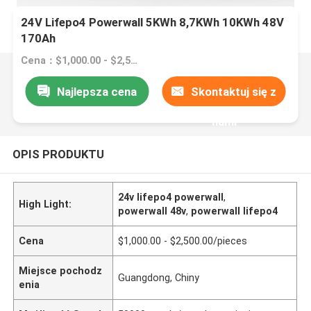
24V Lifepo4 Powerwall 5KWh 8,7KWh 10KWh 48V
170Ah
Cena：$1,000.00 - $2,500.00/pieces
Najlepsza cena
Skontaktuj się z
nami
OPIS PRODUKTU
24v lifepo4 powerwall
,
High Light:
powerwall 48v
,
powerwall lifepo4
Cena
$1,000.00 - $2,500.00/pieces
Miejsce pochodz
Guangdong, Chiny
enia