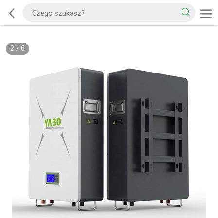
2
/
6