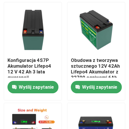
Konfiguracja 4S7P
Obudowa z tworzywa
Akumulator Lifepo4
sztucznego 12V 42Ah
12 V 42 Ah 3 lata
Lifepo4 Akumulator z
gwarancji
32700 ogniwami 6Ah
Kompaktowy rozmiar
Konfiguracja 4S4P
Wyślij zapytanie
Wyślij zapytanie
Do domu
Produkty
Filmy