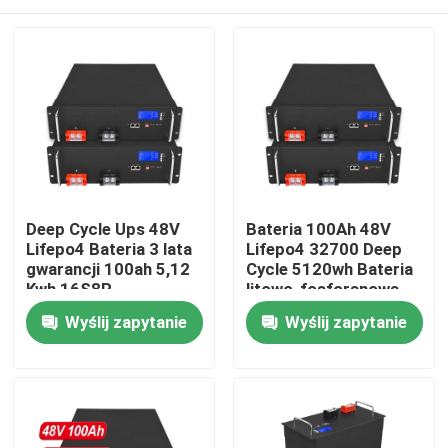
Deep Cycle Ups 48V
Bateria 100Ah 48V
Lifepo4 Bateria 3 lata
Lifepo4 32700 Deep
gwarancji 100ah 5,12
Cycle 5120wh Bateria
Kwh 16S8P
litowo-fosforanowa
Do domu
Wyślij zapytanie
Wyślij zapytanie
Produkty
Filmy