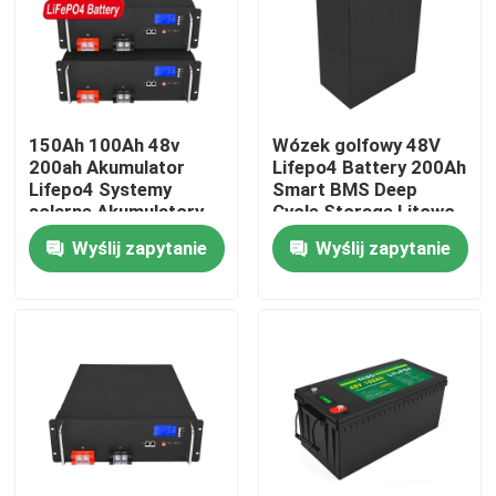
O nas
Wycieczka po fabryce
150Ah 100Ah 48v
Wózek golfowy 48V
200ah Akumulator
Lifepo4 Battery 200Ah
Lifepo4 Systemy
Smart BMS Deep
Kontrola jakości
solarne Akumulatory
Cycle Storage Litowo-
głębokiego cyklu
jonowy
Wyślij zapytanie
Wyślij zapytanie
Skontaktuj się z nami
Aktualności
Poprosić o wycenę
Bateria domowa Lifepo4