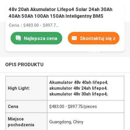
48v 20ah Akumulator Lifepo4 Solar 24ah 30Ah
40Ah 50Ah 100Ah 150Ah Inteligentny BMS
Cena：$483.00 - $897.75/pieces
Najlepsza cena
Skontaktuj się z
nami
OPIS PRODUKTU
Akumulator 48v 40ah lifepo4
,
High Light:
akumulator 48v 24ah lifepo4
,
akumulator 48v 30ah lifepo4;
Cena
$483.00 - $897.75/pieces
Miejsce
Guangdong, Chiny
pochodzenia