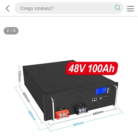
2
/
6