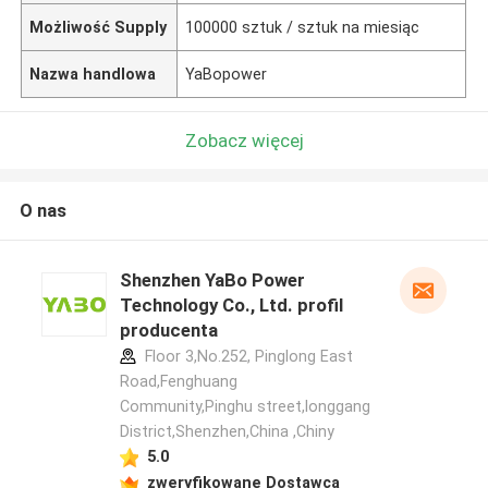
Możliwość Supply
100000 sztuk / sztuk na miesiąc
Nazwa handlowa
YaBopower
Zobacz więcej
O nas
Shenzhen YaBo Power
Technology Co., Ltd. profil
producenta
Floor 3,No.252, Pinglong East
Road,Fenghuang
Community,Pinghu street,longgang
District,Shenzhen,China ,Chiny
5.0
zweryfikowane Dostawca