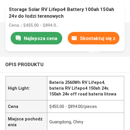
Storage Solar RV Lifepo4 Battery 100ah 150ah
24v do łodzi terenowych
Cena：$455.00 - $894.00/pieces
Najlepsza cena
Skontaktuj się z
nami
OPIS PRODUKTU
Bateria 2560Wh RV Lifepo4
,
High Light:
bateria RV Lifepo4 150ah 24v
,
150ah 24v off road bateria litowa
Cena
$455.00 - $894.00/pieces
Miejsce pochodz
Guangdong, Chiny
enia