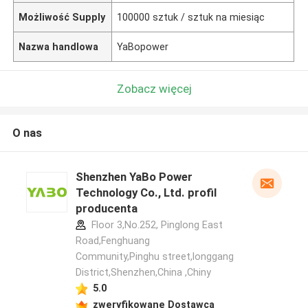
Możliwość Supply
100000 sztuk / sztuk na miesiąc
Nazwa handlowa
YaBopower
Zobacz więcej
O nas
Shenzhen YaBo Power
Technology Co., Ltd. profil
producenta
Floor 3,No.252, Pinglong East
Road,Fenghuang
Community,Pinghu street,longgang
District,Shenzhen,China ,Chiny
5.0
zweryfikowane Dostawca