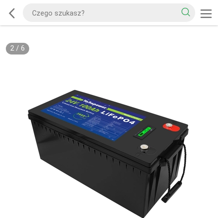
2
/
6