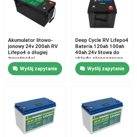
O nas
Wycieczka po fabryce
Akumulator litowo-
Deep Cycle RV Lifepo4
jonowy 24v 200ah RV
Bateria 120ah 100ah
Lifepo4 o długiej
40ah 24v litowa do
Kontrola jakości
żywotności
układu słonecznego
Wyślij zapytanie
Wyślij zapytanie
Skontaktuj się z nami
Aktualności
Poprosić o wycenę
Bateria domowa Lifepo4