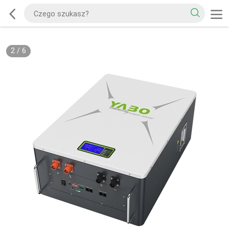
2
/
6