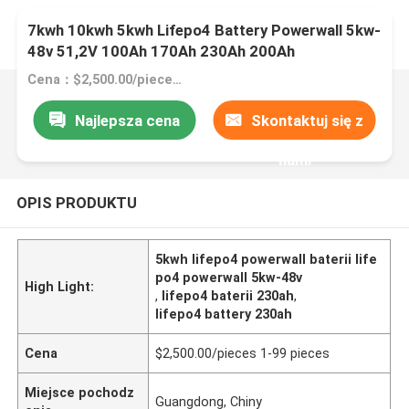
7kwh 10kwh 5kwh Lifepo4 Battery Powerwall 5kw-
48v 51,2V 100Ah 170Ah 230Ah 200Ah
Cena：$2,500.00/pieces 1-99 pieces
Najlepsza cena
Skontaktuj się z
nami
OPIS PRODUKTU
5kwh lifepo4 powerwall baterii life
po4 powerwall 5kw-48v
High Light:
,
lifepo4 baterii 230ah
,
lifepo4 battery 230ah
Cena
$2,500.00/pieces 1-99 pieces
Miejsce pochodz
Guangdong, Chiny