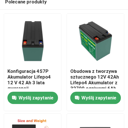
Polecane produkty
Konfiguracja 4S7P
Obudowa z tworzywa
Akumulator Lifepo4
sztucznego 12V 42Ah
12 V 42 Ah 3 lata
Lifepo4 Akumulator z
gwarancji
32700 ogniwami 6Ah
Dom
Kompaktowy rozmiar
Konfiguracja 4S4P
Wyślij zapytanie
Wyślij zapytanie
O nas
Łączność