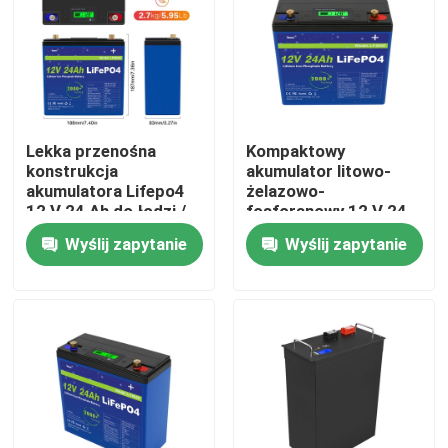
Produkty
Filmy
Lekka przenośna
Kompaktowy
konstrukcja
akumulator litowo-
Bateria domowa Lifepo4
akumulatora Lifepo4
żelazowo-
12 V 24 Ah do łodzi /
fosforanowy 12 V 24
wózków golfowych
Ah 32700 ogniw 6 Ah
Wyślij zapytanie
Wyślij zapytanie
Akumulator LiFePO4 12 V
Konfiguracja 4S4P
Bateria Lifepo4 24 V
Bateria 48 v Lifepo4
Przenośna elektrownia litowa