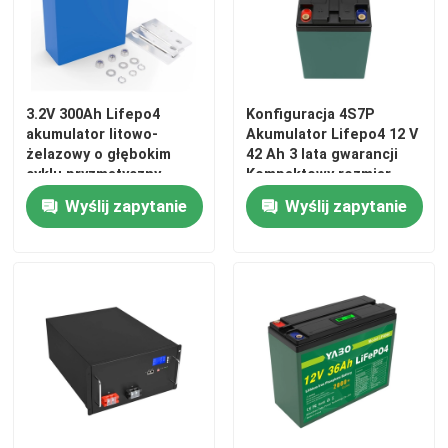
3.2V 300Ah Lifepo4
Konfiguracja 4S7P
akumulator litowo-
Akumulator Lifepo4 12 V
żelazowy o głębokim
42 Ah 3 lata gwarancji
cyklu pryzmatyczny
Kompaktowy rozmiar
Wyślij zapytanie
Wyślij zapytanie
Do domu
Produkty
Filmy