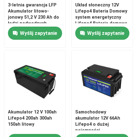
3-letnia gwarancja LFP
Układ słoneczny 12V
Akumulator litowo-
Lifepo4 Bateria Domowy
O nas
jonowy 51,2 V 230 Ah do
system energetyczny
łodzi podwodnych
Lifepo4 Bateria domowa
Wyślij zapytanie
Wyślij zapytanie
Wycieczka po fabryce
Kontrola jakości
Skontaktuj się z nami
Aktualności
Akumulator 12 V 100ah
Samochodowy
Poprosić o wycenę
Lifepo4 200ah 300ah
akumulator 12V 66Ah
150ah litowy
Lifepo4 o dużej
pojemności
Bateria domowa Lifepo4